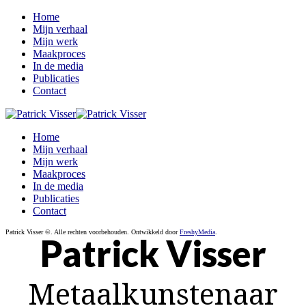
Home
Mijn verhaal
Mijn werk
Maakproces
In de media
Publicaties
Contact
Home
Mijn verhaal
Mijn werk
Maakproces
In de media
Publicaties
Contact
Patrick Visser ©. Alle rechten voorbehouden. Ontwikkeld door
FreshyMedia
.
Patrick Visser
Metaalkunstenaar